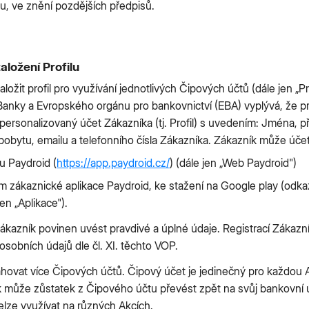
u, ve znění pozdějších předpisů.
aložení Profilu
ložit profil pro využívání jednotlivých Čipových účtů (dále jen „P
anky a Evropského orgánu pro bankovnictví (EBA) vyplývá, že pr
personalizovaný účet Zákazníka (tj. Profil) s uvedením: Jména, př
pobytu, emailu a telefonního čísla Zákazníka. Zákazník může účet 
u Paydroid (
https://app.paydroid.cz/
) (dále jen „Web Paydroid")
ím zákaznické aplikace Paydroid, ke stažení na Google play (odk
en „Aplikace").
e Zákazník povinen uvést pravdivé a úplné údaje. Registrací Zákazn
sobních údajů dle čl. XI. těchto VOP.
hovat více Čipových účtů. Čipový účet je jedinečný pro každou 
k může zůstatek z Čipového účtu převést zpět na svůj bankovní 
lze využívat na různých Akcích.