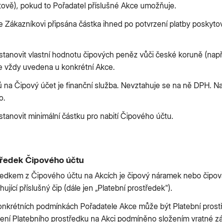
tově), pokud to Pořadatel příslušné Akce umožňuje.
e je Zákazníkovi připsána částka ihned po potvrzení platby poskyt
tanovit vlastní hodnotu čipových peněz vůči české koruně (např.
je vždy uvedena u konkrétní Akce.
ů na Čipový účet je finanční služba. Nevztahuje se na ně DPH. Nab
o.
tanovit minimální částku pro nabití Čipového účtu.
tředek Čipového účtu
ředkem z Čipového účtu na Akcích je čipový náramek nebo čipová
jící příslušný čip (dále jen „Platební prostředek").
 konkrétních podmínkách Pořadatele Akce může být Platební pros
ení Platebního prostředku na Akci podmíněno složením vratné zá