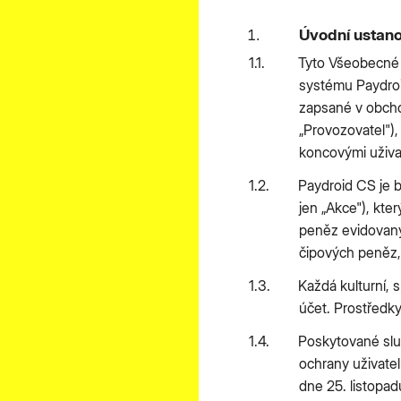
Úvodní ustan
Tyto Všeobecné 
systému Paydroid
zapsané v obcho
„Provozovatel"),
koncovými uživat
Paydroid CS je b
jen „Akce"), kt
peněz evidovanýc
čipových peněz, 
Každá kulturní, 
účet. Prostředk
Poskytované slu
ochrany uživate
dne 25. listopad