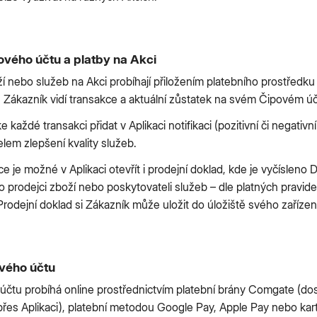
ového účtu a platby na Akci
í nebo služeb na Akci probíhají přiložením platebního prostředku 
 Zákazník vidí transakce a aktuální zůstatek na svém Čipovém účt
každé transakci přidat v Aplikaci notifikaci (pozitivní či negativn
elem zlepšení kvality služeb.
e je možné v Aplikaci otevřít i prodejní doklad, kde je vyčíslen
o prodejci zboží nebo poskytovateli služeb – dle platných pravid
rodejní doklad si Zákazník může uložit do úložiště svého zařízen
ového účtu
 účtu probíhá online prostřednictvím platební brány Comgate (d
přes Aplikaci), platební metodou Google Pay, Apple Pay nebo ka