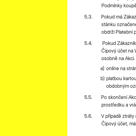
Podmínky koupě 
Pokud má Zákazn
stánku označené
obdrží Platební 
Pokud Zákazník n
Čipový účet na 
osobně na Akci.
online na strá
platbou karto
obdobným oz
Po skončení Akc
prostředku a vr
V případě ztráty
Čipový účet, má-