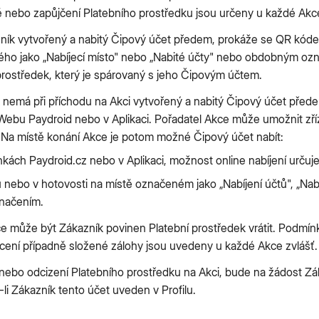
nebo zapůjčení Platebního prostředku jsou určeny u každé Akce
ík vytvořený a nabitý Čipový účet předem, prokáže se QR kód
ho jako „Nabíjecí místo" nebo „Nabité účty" nebo obdobným oz
prostředek, který je spárovaný s jeho Čipovým účtem.
emá při příchodu na Akci vytvořený a nabitý Čipový účet předem,
Webu Paydroid nebo v Aplikaci. Pořadatel Akce může umožnit zř
 Na místě konání Akce je potom možné Čipový účet nabít:
nkách Paydroid.cz nebo v Aplikaci, možnost online nabíjení určuj
u nebo v hotovosti na místě označeném jako „Nabíjení účtů", „Na
načením.
e může být Zákazník povinen Platební prostředek vrátit. Podmínk
ácení případně složené zálohy jsou uvedeny u každé Akce zvlášť.
 nebo odcizení Platebního prostředku na Akci, bude na žádost Z
li Zákazník tento účet uveden v Profilu.