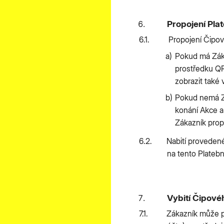
Propojení Pla
Propojení Čipov
Pokud má Záka
prostředku QR
zobrazit také v
Pokud nemá Zá
konání Akce a 
Zákazník propo
Nabití proveden
na tento Platebn
Vybití Čipové
Zákazník může po