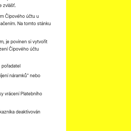
 zvlášť.
em Čipového účtu u
načením. Na tomto stánku
 je povinen si vytvořit
ízení Čipového účtu
e pořadatel
bíjení náramků" nebo
y vrácení Platebního
ákazníka deaktivován