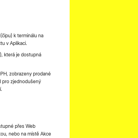
(čipu) k terminálu na
u v Aplikaci.
í), která je dostupná
o DPH, zobrazeny prodané
el pro zjednodušený
í.
ostupné přes Web
rtou, nebo na místě Akce