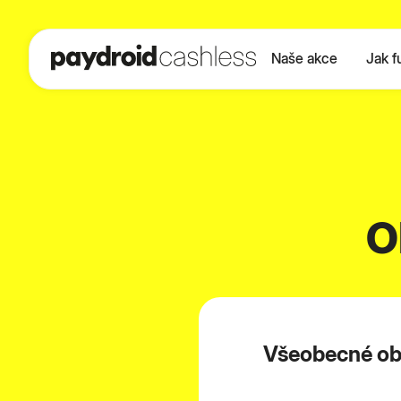
Naše akce
Jak f
O
Všeobecné ob