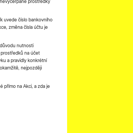
ty nevyčerpané prostředky
ík uvede číslo bankovního
kce, změna čísla účtu je
 důvodu nutnosti
 prostředků na účet
yku a pravidly konkrétní
okamžitě, nejpozději
 přímo na Akci, a zda je