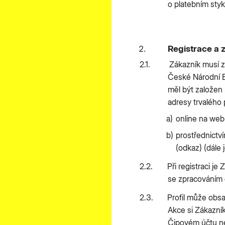
o platebním styk
Registrace a z
Zákazník musí za
České Národní B
měl být založen 
adresy trvalého 
online na web
prostřednictv
(odkaz) (dále j
Při registraci j
se zpracováním o
Profil může obsa
Akce si Zákazní
Čipovém účtu ne