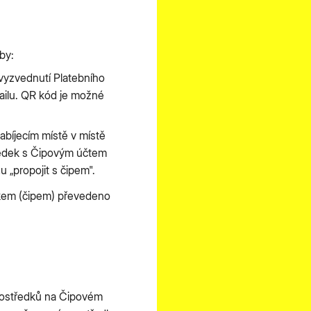
by:
 vyzvednutí Platebního
mailu. QR kód je možné
abíjecím místě v místě
tředek s Čipovým účtem
u „propojit s čipem".
dkem (čipem) převedeno
prostředků na Čipovém