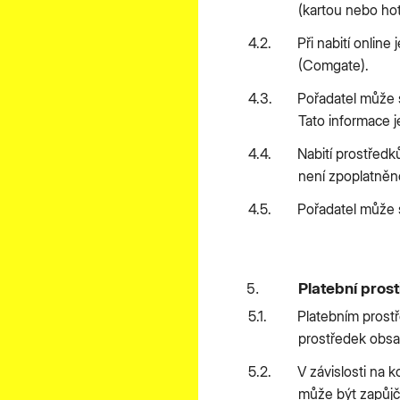
(kartou nebo ho
Při nabití onlin
(Comgate).
Pořadatel může s
Tato informace 
Nabití prostředk
není zpoplatněn
Pořadatel může s
Platební pros
Platebním prost
prostředek obsahu
V závislosti na
může být zapůjč