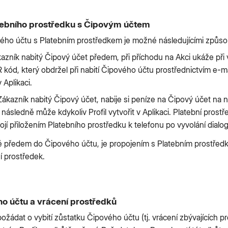
tebního prostředku s Čipovým účtem
ého účtu s Platebním prostředkem je možné následujícími způso
zník nabitý Čipový účet předem, při příchodu na Akci ukáže při
 kód, který obdržel při nabití Čipového účtu prostřednictvím e-
 Aplikaci.
kazník nabitý Čipový účet, nabije si peníze na Čipový účet na n
následně může kdykoliv Profil vytvořit v Aplikaci. Platební pros
jí přiložením Platebního prostředku k telefonu po vyvolání dialog
é předem do Čipového účtu, je propojením s Platebním prostře
í prostředek.
ho účtu a vrácení prostředků
žádat o vybití zůstatku Čipového účtu (tj. vrácení zbývajících 