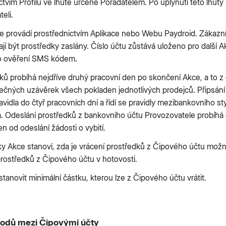
ctvím Profilu ve lhůtě určené Pořadatelem. Po uplynutí této lhů
eli.
se provádí prostřednictvím Aplikace nebo Webu Paydroid. Zákazn
ají být prostředky zaslány. Číslo účtu zůstává uloženo pro další A
 ověření SMS kódem.
ků probíhá nejdříve druhý pracovní den po skončení Akce, a to z
ečných uzávěrek všech pokladen jednotlivých prodejců. Připsání
avidla do čtyř pracovních dní a řídí se pravidly mezibankovního st
. Odeslání prostředků z bankovního účtu Provozovatele probíhá 
en od odeslání žádosti o vybití.
y Akce stanoví, zda je vrácení prostředků z Čipového účtu možné
rostředků z Čipového účtu v hotovosti.
tanovit minimální částku, kterou lze z Čipového účtu vrátit.
odů mezi Čipovými účty