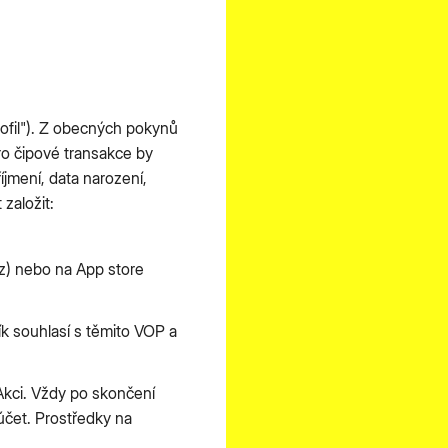
rofil"). Z obecných pokynů
o čipové transakce by
íjmení, data narození,
založit:
az) nebo na App store
ík souhlasí s těmito VOP a
Akci. Vždy po skončení
účet. Prostředky na