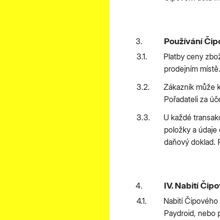
Používání Čip
Platby ceny zbož
prodejním místě.
Zákazník může ke 
Pořadateli za úč
U každé transakc
položky a údaje 
daňový doklad. P
IV. Nabití Čip
Nabití Čipového
Paydroid, nebo 