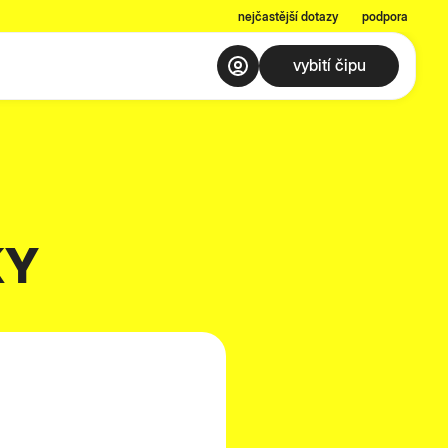
nejčastější dotazy
podpora
vybití čipu
KY