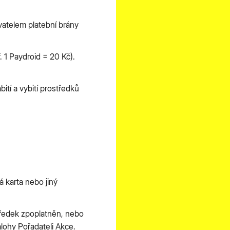
ovatelem platební brány
 1 Paydroid = 20 Kč).
ití a vybití prostředků
 karta nebo jiný
tředek zpoplatněn, nebo
lohy Pořadateli Akce.