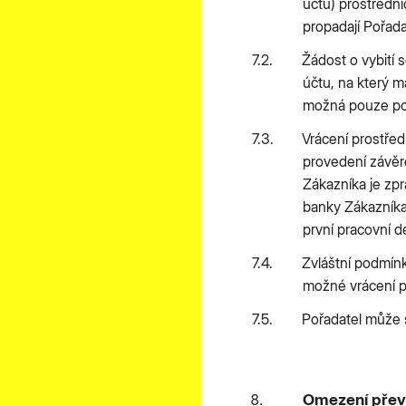
účtu) prostředni
propadají Pořadat
Žádost o vybití 
účtu, na který m
možná pouze po
Vrácení prostřed
provedení závěr
Zákazníka je zpr
banky Zákazníka
první pracovní d
Zvláštní podmínk
možné vrácení p
Pořadatel může s
Omezení přev