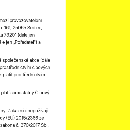
 mezi provozovatelem
p. 161, 25065 Sedlec,
a 73201 (dále jen
le jen „Pořadatel") a
né společenské akce (dále
 prostřednictvím čipových
 platit prostřednictvím
u platí samostatný Čipový
y. Zákazníci nepožívají
ady (EU) 2015/2366 ze
 zákona č. 370/2017 Sb.,