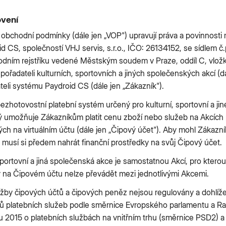
ovení
obchodní podmínky (dále jen „VOP") upravují práva a povinnosti
 CS, společností VHJ servis, s.r.o., IČO: 26134152, se sídlem č.
dním rejstříku vedené Městským soudem v Praze, oddíl C, vložk
 pořadateli kulturních, sportovních a jiných společenských akcí (dá
eli systému Paydroid CS (dále jen „Zákazník").
ezhotovostní platební systém určený pro kulturní, sportovní a ji
erý umožňuje Zákazníkům platit cenu zboží nebo služeb na Akcích
h na virtuálním účtu (dále jen „Čipový účet"). Aby mohl Zákazník
musí si předem nahrát finanční prostředky na svůj Čipový účet.
sportovní a jiná společenská akce je samostatnou Akcí, pro ktero
y na Čipovém účtu nelze převádět mezi jednotlivými Akcemi.
žby čipových účtů a čipových peněz nejsou regulovány a dohlížen
lů platebních služeb podle směrnice Evropského parlamentu a R
u 2015 o platebních službách na vnitřním trhu (směrnice PSD2) a